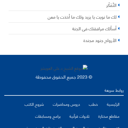
التَّفَكُر
لك ما نويت يا يزيد ولك ما أخذت يا معن
أسألك مرافقتك في الجنة
الأرواح جنود مجندة
© 2023 جميع الحقوق محفوظة
روابط سريعة
الرئيسية
خطب
دروس ومحاضرات
شروح الكتب
مقاطع مختارة
تلاوات قرآنية
برامج ومسابقات
كتب ومقالات
فوائد وفرائد
التصنيفات الموضوعية