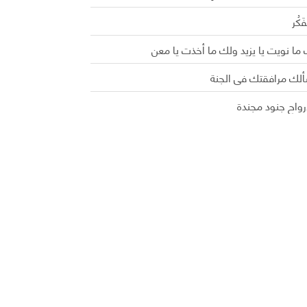
َفَكُر
ما نويت يا يزيد ولك ما أخذت يا معن
ألك مرافقتك في الجنة
رواح جنود مجندة