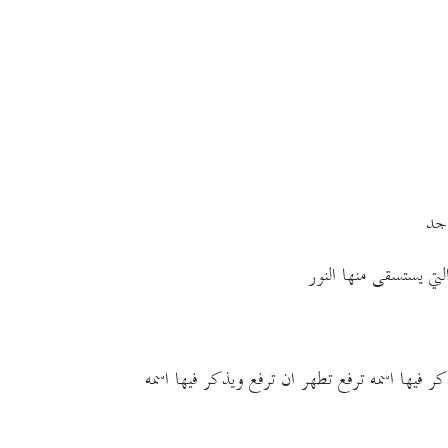
اجد
لتي يستسقى منها النور
كر فيها اسمه ترفع تطهر ان ترفع ويذكر فيها اسمه