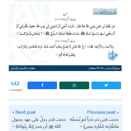
542
المشاهدات
تصفّح
Next post »
« Previous post
المقالات
حديث (من نذر نذراً لم يُسَمِّه
حديث (نذر رجلٌ على عهد رسول
فكفَّارته كفَّارة يمين) –
الله ﷺ أن ينحر إبلاً بِبُوَانَة) –