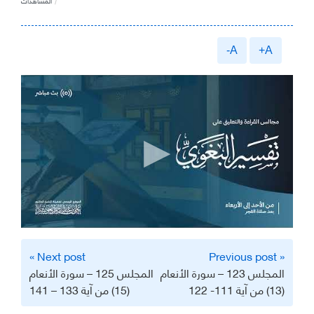
المشاهدات
A-
A+
تصفّح
Next post »
« Previous post
المقالات
المجلس 123 – سورة الأنعام
المجلس 125 – سورة الأنعام
(13) من آية 111- 122
(15) من آية 133 – 141