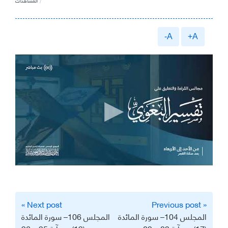
المشاهدات
A-
A+
تصفّح
Next post »
« Previous post
المقالات
المجلس 104– سورة المائدة
المجلس 106– سورة المائدة