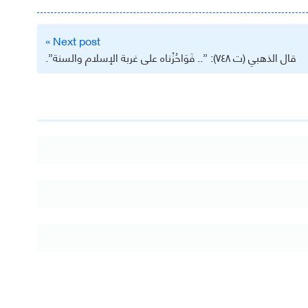
Next post »
‏قال الذهبي (ت ٧٤٨): ‏”.. فَوَاحُزْناه على غربة الإسلام والسنة”.