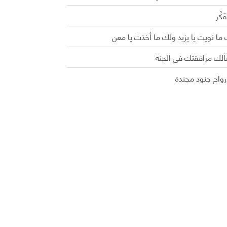
َفَكُر
ما نويت يا يزيد ولك ما أخذت يا معن
ألك مرافقتك في الجنة
رواح جنود مجندة