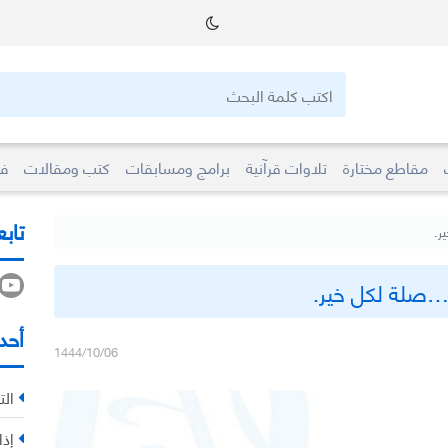
مقاطع مختارة
تلاوات قرآنية
برامج ومسابقات
كتب ومقالات
فو
تابع
ر.
…صلة لكل خير.
أحد
1444/10/06
الت
إذا