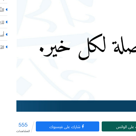
التّ
لك 
أس
الأ
555
على الواتس
شارك على فيسبوك
المشاهدات