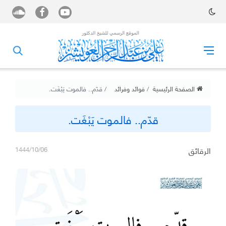
الصفحة الرئيسية
فوائد وفرائد
‏قدّم.. فالموت يَبْغَت.
‏قدّم.. فالموت يَبْغَت.
الرقائق
1444/10/06