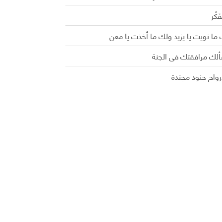
َفَكُر
ما نويت يا يزيد ولك ما أخذت يا معن
ألك مرافقتك في الجنة
رواح جنود مجندة