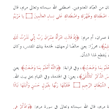
من العبّاد المعدودين. اصطفى الله سبحانه وتعالى مريم، قال
اللَّهَ اصْطَفاكِ وطَهَّرَكِ واصْطَفاكِ عَلى نِساءِ العالَمِينَ
۝
يا مَرْيَمُ
أة عمران، أم مريم:
إِذْ قَالَتِ امْرَأَةُ عِمْرَانَ رَبِّ إِنِّي نَذَرْتُ لَكَ
ِيمُ
، محررًا: يعني خالصًا لوجهك، لخدمة بيتك المقدس، وكان
 يَنقطع لهذا الشأن.
أَعْلَمُ بِمَا وَضَعَتْ
،
وفي قراءة:
وَاللَّهُ أَعْلَمُ بِمَا وَضَعَتْ
يعني
ْسَ الذَّكَرُ كَالْأُنثَىٰ
،
يعني: في الخدمة، وفي القيام بحق بيت الله.
مِنَ الشَّيْطَانِ الرَّجِيمِ
۝
فَتَقَبَّلَهَا رَبُّهَا بِقَبُولٍ حَسَنٍ وَأَنبَتَهَا نَبَاتًا
مريم، قال الله سبحانه وتعالى في سورة مريم:
وَاذْكُرْ فِي