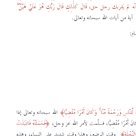
ّه لم يَقربك رجل حق،
قَالَ كَذَٰلِكِ قَالَ رَبُّكِ هُوَ عَلَيَّ هَيِّنٌ ۖ
آية من آيات الله سبحانه وتعالى.
ام:
ِّلنَّاسِ وَرَحْمَةً مِّنَّا ۚ وَكَانَ أَمْرًا مَّقْضِيًّا
الله سبحانه وتعالى إذا
انَ أَمْرًا مَّقْضِيًّا
، فسلَّمت لأمر الله عز وجل،
فَحَمَلَتْهُ فَانتَبَذَتْ
َّخْلَةِ
وقت الوضع، وهذا وقت شديد على النساء، وهذه