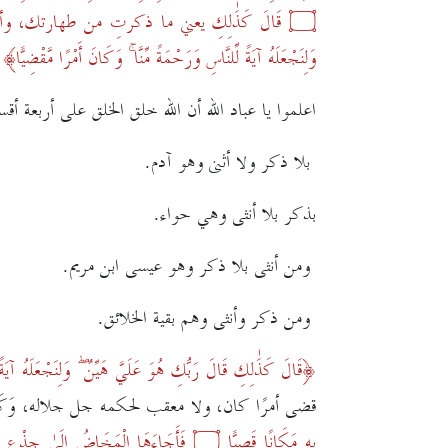
۝
قَالَ كَذَٰلِكِ
يعني ما ذكرتِ من طهارتك، وأن
وَلِنَجْعَلَهُ آيَةً لِّلنَّاسِ وَرَحْمَةً مِّنَّا ۚ وَكَانَ أَمْرًا مَّقْضِيًّا
اعلموا يا عباد الله أن الله خلق الخلق على أربعة أقس
بلا ذكر ولا أثنى وهو آدم.
بذكر بلا أنثى وهي حواء.
ومن أنثى بلا ذكر وهو عيسى ابن مريم.
ومن ذكر وأنثى وهم بقية الخلائق.
قَالَ كَذَٰلِكِ قَالَ رَبُّكِ هُوَ عَلَيَّ هَيِّنٌ ۖ وَلِنَجْعَلَهُ آيَةً ل
قضى أمرًا كان، ولا معقب لحكمه جل جلاله،
وَكَ
بِهِ مَكَانًا قَصِيًّا
۝
فَأَجَاءَهَا الْمَخَاضُ إِلَىٰ جِذْعِ الن