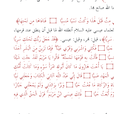
 الله صانع بها.
ِي مِتُّ قَبْلَ هَٰذَا وَكُنتُ نَسْيًا مَّنسِيًّا
۝
فَنَادَاهَا مِن تَحْتِهَا
لعلماء عيسى عليه السلام أنطقه الله لها قبل أن ينطق عند قومها،
سَرِيًّا
،
قيل: نهر، وقيل: عيسى.
قَدْ جَعَلَ رَبُّكِ تَحْتَكِ سَرِيًّا
َنِيًّا
۝
فَكُلِي وَاشْرَبِي وَقَرِّي عَيْنًا ۖ فَإِمَّا تَرَيِنَّ مِنَ الْبَشَرِ أَحَدًا
سِيًّا
۝
فَأَتَتْ بِهِ قَوْمَهَا تَحْمِلُهُ ۖ قَالُوا يَا مَرْيَمُ لَقَدْ جِئْتِ شَيْئًا
۝
يَا أُخْتَ هَارُونَ مَا كَانَ أَبُوكِ امْرَأَ سَوْءٍ وَمَا كَانَتْ أُمُّكِ
ِي الْمَهْدِ صَبِيًّا
۝
قَالَ إِنِّي عَبْدُ اللَّهِ آتَانِيَ الْكِتَابَ وَجَعَلَنِي نَبِيًّا
ةِ وَالزَّكَاةِ مَا دُمْتُ حَيًّا
۝
وَبَرًّا بِوَالِدَتِي وَلَمْ يَجْعَلْنِي جَبَّارًا
ْمَ أُبْعَثُ حَيًّا
۝
ذَٰلِكَ عِيسَى ابْنُ مَرْيَمَ ۚ قَوْلَ الْحَقِّ الَّذِي فِيهِ