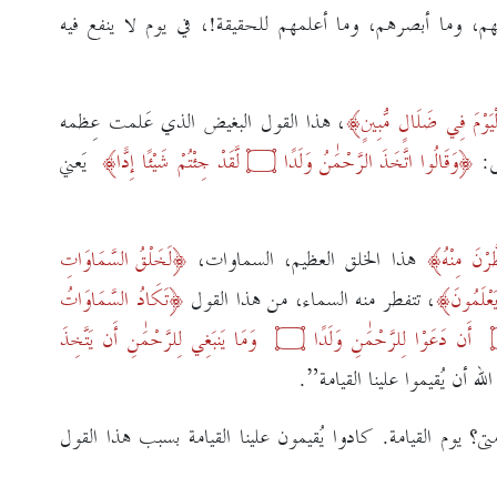
عهم، وما أبصرهم، وما أعلمهم للحقيقة!، في يوم لا ينفع فيه
لْيَوْمَ فِي ضَلَالٍ مُّبِينٍ
، هذا القول البغيض الذي عَلمت عِظمه
ى:
وَقَالُوا اتَّخَذَ الرَّحْمَٰنُ وَلَدًا
۝
لَّقَدْ جِئْتُمْ شَيْئًا إِدًّا
يَعني
رْنَ مِنْهُ
هذا الخلق العظيم، السماوات،
لَخَلْقُ السَّمَاوَاتِ
َعْلَمُونَ
، تتفطر منه السماء، من هذا القول
تَكَادُ السَّمَاوَاتُ
أَن دَعَوْا لِلرَّحْمَٰنِ وَلَدًا
۝
وَمَا يَنبَغِي لِلرَّحْمَٰنِ أَن يَتَّخِذَ
أن يُقيموا علينا القيامة”.
؟ يوم القيامة. كادوا يُقيمون علينا القيامة بسبب هذا القول