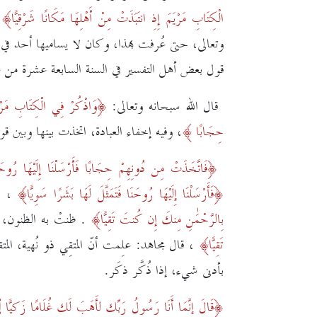
الْكِتَابِ مَرْيَمَ إِذِ انتَبَذَتْ مِنْ أَهْلِهَا مَكَانًا شَرْقِيًّا
،
وتعالى، حتى عُرفت بهذا، وكان لا يساميها أحد في ع
قول بعض أهل التفسير في السنة السابعة عشرة من 
قال الله سبحانه وتعالى:
وَاذْكُرْ فِي الْكِتَابِ مَرْيَم
حِجَابًا
،
وفيه إخفاء العبادة، اتخذت بينها وبين قوم
فَاتَّخَذَتْ مِن دُونِهِمْ حِجَابًا فَأَرْسَلْنَا إِلَيْهَا رُوحَنَا
فَأَرْسَلْنَا إِلَيْهَا رُوحَنَا فَتَمَثَّلَ لَهَا بَشَرًا سَوِيًّا
، ت
بِالرَّحْمَٰنِ مِنكَ إِن كُنتَ تَقِيًّا
. ظنتْ به الظنون، و
تَقِيًّا
،
قال مجاهد: علِمت أنّ المتقِي ذو نُهية، ال
بأدنى شيء، إذا ذُكّر ذَكَر.
قَالَ إِنَّمَا أَنَا رَسُولُ رَبِّكِ لِأَهَبَ لَكِ غُلَامًا زَكِيًّا
۝