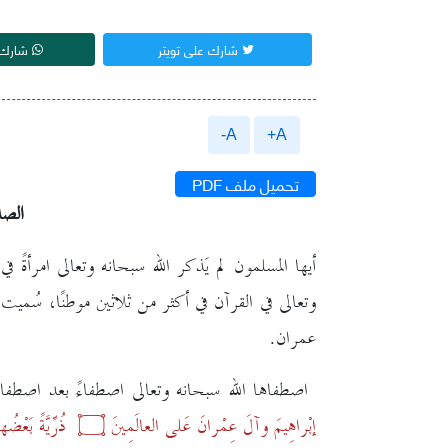
شارك على تويتر
شارك 
A-
A+
تحميل ملف PDF
الصد
أيها المسلمون لم يَذكر الله سبحانه وتعالى امرأةً ف
وتعالى في القرآن في أكثر من ثلاثين موطنًا، سُم
عمران.
اصطفاها الله سبحانه وتعالى اصطفاءً بعد اصطفاء
إبْراهِيمَ وآلَ عِمْرانَ عَلى العالَمِينَ
۝
ذُرِّيَّةً بَعْضُ