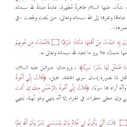
 نشأت عليها السلام طاهرةً مُطهرة، عابدةً متبتلةً لله سبحانه
بادتها وتقربها إلى الله سبحانه وتعالى، حتى بَلغت وطَعنت -في
عمرها-.
َ إِذِ انتَبَذَتْ مِنْ أَهْلِهَا مَكَانًا شَرْقِيًّا
۝
فَاتَّخَذَتْ مِن دُونِهِمْ
ها حجابًا، فلا يرو ما تتعبد لله سبحانه وتعالى به.
 فَتَمَثَّلَ لَهَا بَشَرًا سَوِيًّا
، (روحنا): جبرائيل عليه السلام،
مثل لها بصورة إنسان سوي الخلقة، جميل،
قَالَتْ إِنِّي أَعُوذُ
أنّه أراد بها سوءًا،
قَالَتْ إِنِّي أَعُوذُ بِالرَّحْمَٰنِ مِنكَ إِن كُنتَ
متقي وإن خطى خطوات في الحرام إلا أنّه يَنتهي وذو نُهية، يَنتهي
قَالَتْ أَنَّىٰ يَكُونُ لِي غُلَامٌ وَلَمْ يَمْسَسْنِي بَشَرٌ وَلَمْ أَكُ بَغِيًّا