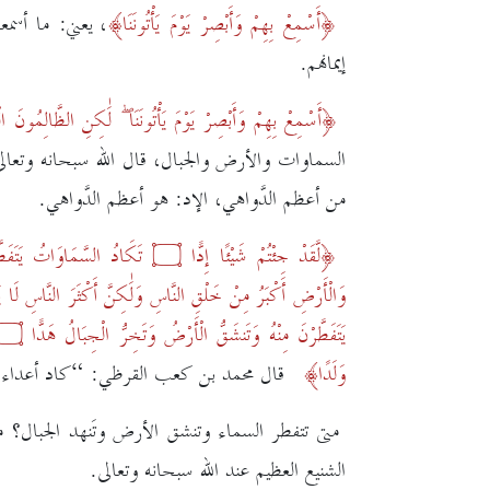
أَسْمِعْ بِهِمْ وَأَبْصِرْ يَوْمَ يَأْتُونَنَا
، يعني: ما أسم
إيمانهم.
أَسْمِعْ بِهِمْ وَأَبْصِرْ يَوْمَ يَأْتُونَنَا ۖ لَٰكِنِ الظَّالِمُونَ ا
السماوات والأرض والجبال، قال الله سبحانه وتعال
من أعظم الدَّواهي، الإد: هو أعظم الدَّواهي.
لَّقَدْ جِئْتُمْ شَيْئًا إِدًّا
۝
تَكَادُ السَّمَاوَاتُ يَتَفَطَّ
وَالْأَرْضِ أَكْبَرُ مِنْ خَلْقِ النَّاسِ وَلَٰكِنَّ أَكْثَرَ النَّاسِ لَا ي
يَتَفَطَّرْنَ مِنْهُ
وَتَنشَقُّ الْأَرْضُ وَتَخِرُّ الْجِبَالُ هَدًّا
۝
وَلَدًا
قال محمد بن كعب القرظي: “كاد أعداء الله 
متى تتفطر السماء وتنشق الأرض وتَنهد الجبال؟ متى
الشنيع العظيم عند الله سبحانه وتعالى.