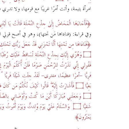
امرأة يتيمة، وأتت أمرًا غريبًا مع قومها، ولا تدري ما
فَأَجَاءَهَا الْمَخَاضُ إِلَىٰ جِذْعِ النَّخْلَةِ قَالَتْ يَا لَيْتَن
وفي قراءة: (فناداها مَن تحتها)، وهو في أصح قولي ا
فَنَادَاهَا مِن تَحْتِهَا أَلَّا تَحْزَنِي قَدْ جَعَلَ رَبُّكِ تَحْتَكِ 
۝
وَهُزِّي إِلَيْكِ بِجِذْعِ النَّخْلَةِ تُسَاقِطْ عَلَيْكِ رُطَبًا ج
فَقُولِي إِنِّي نَذَرْتُ لِلرَّحْمَٰنِ صَوْمًا فَلَنْ أُكَلِّمَ الْيَوْمَ إِن
فَرِيًّا
-أمرًا عظيمًا، مفترى-
لَقَدْ جِئْتِ شَيْئًا فَرِيًّا ﱠ
بَغِيًّا
۝
فَأَشَارَتْ إِلَيْهِ ۖ قَالُوا كَيْفَ نُكَلِّمُ مَن كَانَ ف
۝
وَجَعَلَنِي مُبَارَكًا أَيْنَ مَا كُنتُ وَأَوْصَانِي بِالصَّلَا
شَقِيًّا
۝
وَالسَّلَامُ عَلَيَّ يَوْمَ وُلِدتُّ وَيَوْمَ أَمُوتُ وَيَو
يَمْتَرُونَ