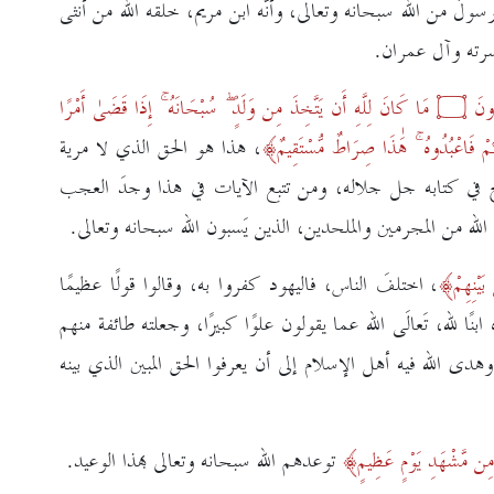
رسولٌ من الله سبحانه وتعالى، وأنّه ابن مريم، خلقه الله من أنثى
أسرته وآل عمران.
ُونَ
۝
مَا كَانَ لِلَّهِ أَن يَتَّخِذَ مِن وَلَدٍ ۖ سُبْحَانَهُ ۚ إِذَا قَضَىٰ أَمْرًا
ُكُمْ فَاعْبُدُوهُ ۚ هَٰذَا صِرَاطٌ مُّسْتَقِيمٌ
،
هذا هو الحق الذي لا مرية
وضيح في كتابه جل جلاله، ومن تتبع الآيات في هذا وجدَ العجب
لله من المجرمين والملحدين، الذين يَسبون الله سبحانه وتعالى.
يْنِهِمْ
، اختلفَ الناس، فاليهود كفروا به، وقالوا قولًا عظيمًا
ا لله، تَعالَى الله عما يقولون علوًا كبيرًا، وجعلته طائفة منهم
، وهدى الله فيه أهل الإسلام إلى أن يعرفوا الحق المبين الذي بينه
 مِن مَّشْهَدِ يَوْمٍ عَظِيمٍ
توعدهم الله سبحانه وتعالى بهذا الوعيد.