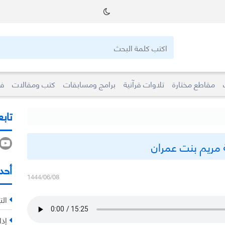
مقاطع مختارة
تلاوات قرآنية
برامج ومسابقات
كتب ومقالات
فو
تابع
َة مريم بنت عمران
أحد
1444/06/08
الت
إذا