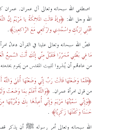
اصطفى الله سبحانه وتعالى آل عمران. عمران كان 
الله وجل الله:
وإذْ قالَتِ المَلائِكَةُ يا مَرْيَمُ إنَّ 
اقْنُتِي لِرَبِّكِ واسْجُدِي وارْكَعِي مَعَ الرّاكِعِينَ
.
قصَّ الله سبحانه وتعالى علينا في القرآن دعاءُ امر
مَا فِي بَطْنِي مُحَرَّرًا فَتَقَبَّلْ مِنِّي إِنَّكَ أَنْتَ السَّمِيعُ الْعَل
من عادتهم أن يُنذروا للبيت المقدس من يَقوم بخدمته،
فَلَمَّا وَضَعَتْهَا قَالَتْ رَبِّ إِنِّي وَضَعْتُهَا أُنثَىٰ وَاللَّهُ 
من قول امرأة عمران.
وَاللَّهُ أَعْلَمُ بِمَا وَضَعَتْ وَلَي
وَإِنِّي سَمَّيْتُهَا مَرْيَمَ وَإِنِّي أُعِيذُهَا بِكَ وَذُرِّيَّتَهَا 
حَسَنًا وَكَفَّلَهَا زَكَرِيَّا
.
الله سبحانه وتعالى أمر رسوله
ﷺ
أن يذكر قصة 