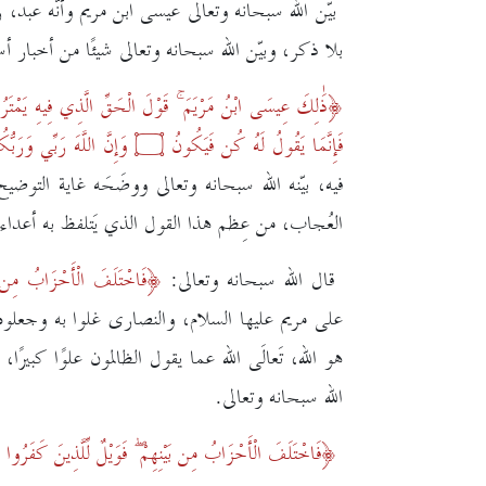
بيّن الله سبحانه وتعالى عيسى ابن مريم وأنّه عبدٌ، 
بلا ذكر، وبيّن الله سبحانه وتعالى شيئًا من أخبار 
ذَٰلِكَ عِيسَى ابْنُ مَرْيَمَ ۚ قَوْلَ الْحَقِّ الَّذِي فِيهِ يَمْتَر
فَإِنَّمَا يَقُولُ لَهُ كُن فَيَكُونُ
۝
وَإِنَّ اللَّهَ رَبِّي وَرَبّ
فيه، بيّنه الله سبحانه وتعالى ووضَحَه غاية الت
العُجاب، من عِظم هذا القول الذي يَتلفظ به أعداء ا
قال الله سبحانه وتعالى:
فَاخْتَلَفَ الْأَحْزَابُ مِن بَ
على مريم عليها السلام، والنصارى غلوا به وجعلوه ابنً
هو الله، تَعالَى الله عما يقول الظالمون علوًا كبيرًا
الله سبحانه وتعالى.
فَاخْتَلَفَ الْأَحْزَابُ مِن بَيْنِهِمْ ۖ فَوَيْلٌ لِّلَّذِينَ كَفَرُوا