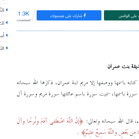
التّ
1.3K
على الواتس
شارك على فيسبوك
المشاهدات
لك 
أس
الأ
يقة بنت عمران
ي كتابه باسمها ووصفها إلا مريم ابنة عمران، ذكرَها الله سبحانه
يت سورة باسمها، سميت سورة باسم عائلتها سورة مريم وسورة آل
، قال الله سبحانه وتعالى:
إنَّ اللَّهَ اصْطَفى آدَمَ ونُوحًا وآلَ
ها مِن بَعْضٍ واللَّهُ سَمِيعٌ عَلِيمٌ
.