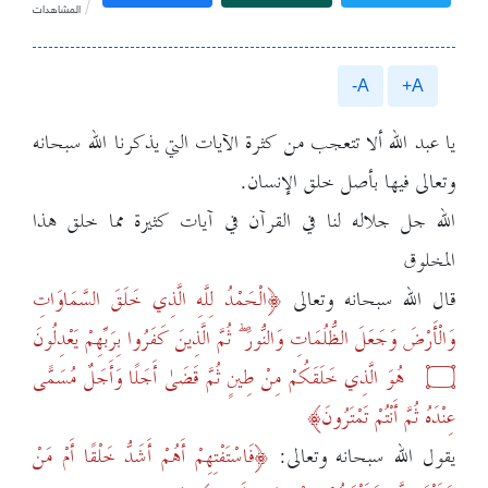
المشاهدات
A-
A+
يا عبد الله ألا تتعجب من كثرة الآيات التي يذكرنا الله سبحانه
وتعالى فيها بأصل خلق الإنسان.
الله جل جلاله لنا في القرآن في آيات كثيرة مما خلق هذا
المخلوق
قال الله سبحانه وتعالى
الْحَمْدُ لِلَّهِ الَّذِي خَلَقَ السَّمَاوَاتِ
وَالْأَرْضَ وَجَعَلَ الظُّلُمَاتِ وَالنُّورَ ۖ ثُمَّ الَّذِينَ كَفَرُوا بِرَبِّهِمْ يَعْدِلُونَ
۝
هُوَ الَّذِي خَلَقَكُمْ مِنْ طِينٍ ثُمَّ قَضَىٰ أَجَلًا وَأَجَلٌ مُسَمًّى
عِنْدَهُ ثُمَّ أَنْتُمْ تَمْتَرُونَ
يقول الله سبحانه وتعالى:
فَاسْتَفْتِهِمْ أَهُمْ أَشَدُّ خَلْقًا أَمْ مَنْ