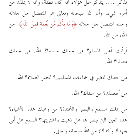
تذكر….. يتذكر مثل هؤلاء أنه كان نطفة، وأنه لا يملك من
أمره شيء، وأن الله سبحانه وتعالى هو المتفضل جل جلاله
وحده المتفضل جل جلاله
وَمَا بِكُم مِّن نِّعْمَةٍ فَمِنَ اللَّهِ
من
الله، من الله.
أرأيت أخي المسلم؟ من جعلك مسلما؟ الله. من جعلك
مصليا؟ الله.
من جعلك تحضر في جماعات المسلمين؟ تحضر الصلاة؟ الله.
من أطعمك؟ من سقاك؟ الله.
من يملك السمع والبصر والأفئدة؟ من وهبك هذه الأشياء؟
هذه العين التي تبصر بها هل ذهبت واشتريتها؟ السمع هل أتى
بجهدك وكدك؟ من الله سبحانه وتعالى.