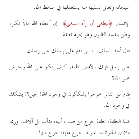
سبحانه وتعالى لسلبها منه يستعملها في سخط الله.
الإنسان
ليطغى أن رآه استغنى
إن أعطاه الله مالاً تكبر،
وظن بنفسه الظنون وهو مجرد نطفة.
قال أحد السلف: يا ابن ادم على رسلك على رسلك.
على رسل فإنك بالأمس نطفة، كيف يتكبر على الله ويعترض
على الله؟
فِئام من الناس خرجوا يشككون في وجود الله! تخيل؟! يشكك
في وجود الله.
هذا النطفة، نطفة خرج من صلب أبيه، مئآت بل آلاف، وربما
ملايين الحيوانات المنوية، خرج منها، خرج منها