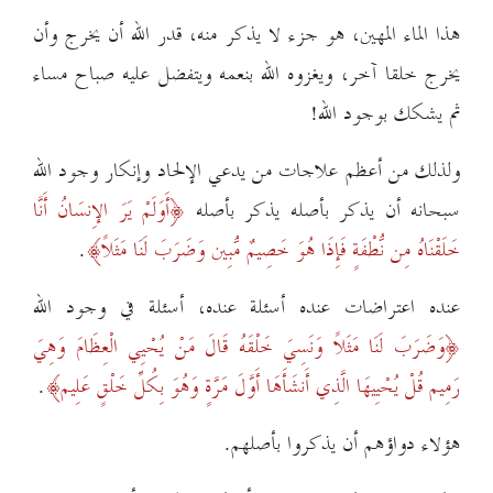
هذا الماء المهين، هو جزء لا يذكر منه، قدر الله أن يخرج وأن
يخرج خلقا آخر، ويغزوه الله بنعمه ويتفضل عليه صباح مساء
ثم يشكك بوجود الله!
ولذلك من أعظم علاجات من يدعي الإلحاد وإنكار وجود الله
سبحانه أن يذكر بأصله يذكر بأصله
أَوَلَمْ يَرَ الإِنسَانُ أَنَّا
خَلَقْنَاهُ مِن نُّطْفَةٍ فَإِذَا هُوَ خَصِيمٌ مُّبِين وَضَرَبَ لَنَا مَثَلاً
.
عنده اعتراضات عنده أسئلة عنده، أسئلة في وجود الله
وَضَرَبَ لَنَا مَثَلاً وَنَسِيَ خَلْقَهُ قَالَ مَنْ يُحْيِي الْعِظَامَ وَهِيَ
رَمِيم قُلْ يُحْيِيهَا الَّذِي أَنشَأَهَا أَوَّلَ مَرَّةٍ وَهُوَ بِكُلِّ خَلْقٍ عَلِيم
.
هؤلاء دواؤهم أن يذكروا بأصلهم.