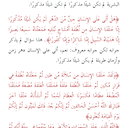
البشرية لم تكن شيئًا مذكورًا لم تكن شيئًا مذكورًا.
هَلْ أَتَى عَلَى الإِنسَانِ حِينٌ مِّنَ الدَّهْرِ لَمْ يَكُن شَيْئًا مَّذْكُورًا
إِنَّا خَلَقْنَا الإِنسَانَ مِن نُّطْفَةٍ أَمْشَاجٍ نَّبْتَلِيهِ فَجَعَلْنَاهُ سَمِيعًا بَصِيرًا
إِنَّا هَدَيْنَاهُ السَّبِيلَ إِمَّا شَاكِرًا وَإِمَّا كَفُورًا
. هذا سؤال لم يذكر
جوابه لكن جوابه معروف: نعم، أتى على الإنسان دهر زمن
وأزمان طويلة لم يكن شيئًا مذكورًا.
وَلَقَدْ خَلَقْنَا الإِنسَانَ مِن سُلاَلَةٍ مِّن طِين ثُمَّ جَعَلْنَاهُ نُطْفَةً فِي
قَرَارٍ مَّكِين ثُمَّ خَلَقْنَا النُّطْفَةَ عَلَقَةً فَخَلَقْنَا الْعَلَقَةَ مُضْغَةً فَخَلَقْنَا
الْمُضْغَةَ عِظَامًا فَكَسَوْنَا الْعِظَامَ لَحْمًا ثُمَّ أَنشَأْنَاهُ خَلْقًا آخَرَ
فَتَبَارَكَ اللَّهُ أَحْسَنُ الْخَالِقِين ثُمَّ إِنَّكُمْ بَعْدَ ذَلِكَ لَمَيِّتُون ثُمَّ إِنَّكُمْ
يَوْمَ الْقِيَامَةِ تُبْعَثُون
اللَّهُ الَّذِي خَلَقَ السَّمَوَاتِ وَالأَرْضَ وَمَا بَيْنَهُمَا فِي سِتَّةِ أَيَّامٍ ثُمَّ