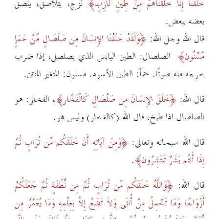
خَلَقْنَا إِنَّا خَلَقْنَاهُمْ مِنْ طِينٍ لَازِبٍ
لزج، يتلاصق، يلصق
بعضه ببعض.
قال الله وجل الله:
وَلَقَدْ خَلَقْنَا الإِنسَانَ مِن صَلْصَالٍ مِّنْ حَمَإٍ
مَّسْنُون
الصلصال: الطين اليابس الذي يصلصل، إذا ضرب
خرجه منه صوتًا. حمأ: الطين الأسود. مسنون: المتغير المنتن.
قال الله:
خَلَقَ الإِنسَانَ مِن صَلْصَالٍ كَالْفَخَّار
، الفخار: هو
الصلصال اذا طبخ، قال الله (كالفخار) وليس هو.
قال الله سبحانه وتعالى:
وَمِنْ آيَاتِهِ أَنْ خَلَقَكُم مِّن تُرَابٍ ثُمَّ
إِذَا أَنتُم بَشَرٌ تَنتَشِرُون
.
قال الله:
وَاللَّهُ خَلَقَكُم مِّن تُرَابٍ ثُمَّ مِن نُّطْفَةٍ ثُمَّ جَعَلَكُمْ
أَزْوَاجًا وَمَا تَحْمِلُ مِنْ أُنثَى وَلاَ تَضَعُ إِلاَّ بِعِلْمِهِ وَمَا يُعَمَّرُ مِن