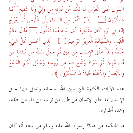
اسْتَوَى عَلَى الْعَرْشِ مَا لَكُم مِّن دُونِهِ مِن وَلِيٍّ وَلَا شَفِيعٍ ۚ أَفَلَا
تَتَذَكَّرُونَ
۝
يُدَبِّرُ الْأَمْرَ مِنَ السَّمَاءِ إِلَى الْأَرْضِ ثُمَّ يَعْرُجُ
إِلَيْهِ فِي يَوْمٍ كَانَ مِقْدَارُهُ أَلْفَ سَنَةٍ مِّمَّا تَعُدُّونَ
۝
ذَٰلِكَ عَالِمُ
الْغَيْبِ وَالشَّهَادَةِ الْعَزِيزُ الرَّحِيمُ
۝
الَّذِي أَحْسَنَ كُلَّ شَيْءٍ
خَلَقَهُ وَبَدَأَ خَلْقَ الإِنسَانِ مِن طِين ثُمَّ جَعَلَ نَسْلَهُ مِن سُلاَلَةٍ مِّن
مَّاء مَّهِين ثُمَّ سَوَّاهُ وَنَفَخَ فِيهِ مِن رُّوحِهِ وَجَعَلَ لَكُمُ السَّمْعَ
وَالأَبْصَارَ وَالأَفْئِدَةَ قَلِيلاً مَّا تَشْكُرُون
.
هذه الآيات الكثيرة التي يبين الله سبحانه وتعالى فيها خلق
الإنسان مما خلق الإنسان من طين من تراب من ماء من نطفة،
وهذه أطواره.
ما الحكمة من هذا؟ رسولنا الله عليه وسلم من سنته أنه كان