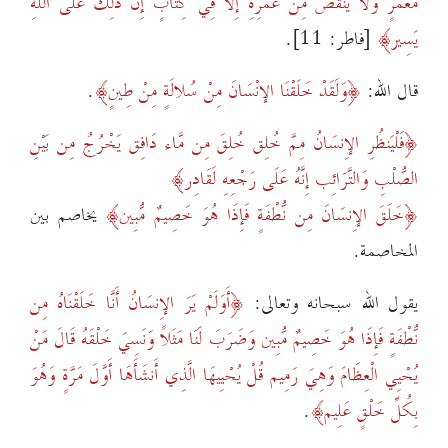
مُّعَمَّرٍ وَلاَ يُنقَصُ مِنْ عُمُرِهِ إِلاَّ فِي كِتَابٍ إِنَّ ذَلِكَ عَلَى اللَّهِ
يَسِير
[فاطر: 11].
قال الله:
وَلَقَدْ خَلَقْنَا الإنْسَانَ مِنْ سُلالَةٍ مِنْ طِينٍ
.
فَلْيَنظُرِ الإِنسَانُ مِمَّ خُلِق خُلِقَ مِن مَّاء دَافِق يَخْرُجُ مِن بَيْنِ
الصُّلْبِ وَالتَّرَائِب إِنَّهُ عَلَى رَجْعِهِ لَقَادِر
خَلَقَ الإِنسَانَ مِن نُّطْفَةٍ فَإِذَا هُوَ خَصِيمٌ مُّبِين
يخاصم بين
المخاصمة.
يقول الله سبحانه وتعالى:
أَوَلَمْ يَرَ الإِنسَانُ أَنَّا خَلَقْنَاهُ مِن
نُّطْفَةٍ فَإِذَا هُوَ خَصِيمٌ مُّبِين وَضَرَبَ لَنَا مَثَلاً وَنَسِيَ خَلْقَهُ قَالَ مَنْ
يُحْيِي الْعِظَامَ وَهِيَ رَمِيم قُلْ يُحْيِيهَا الَّذِي أَنشَأَهَا أَوَّلَ مَرَّةٍ وَهُوَ
بِكُلِّ خَلْقٍ عَلِيم
.