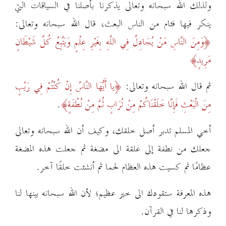
ولذلك الله سبحانه وتعالى يذكرنا بأصلنا في السياقات التي
ينكر فيها فئام من الناس البعث، قال الله سبحانه وتعالى:
وَمِنَ النَّاسِ مَنْ يُجَادِلُ فِي اللَّهِ بِغَيْرِ عِلْمٍ وَيَتَّبِعُ كُلَّ شَيْطَانٍ
مَرِيدٍ
ثم قال الله سبحانه وتعالى:
يا أَيُّهَا النَّاسُ إِنْ كُنْتُمْ فِي رَيْبٍ
مِنَ الْبَعْثِ فَإِنَّا خَلَقْنَاكُمْ مِنْ تُرَابٍ ثُمَّ مِنْ نُطْفَةٍ
.
أخي المسلم تدبر أصل خلقك، وكيف أن الله سبحانه وتعالى
جعلك من نطفة إلى علقة الى مضغة ثم جعلت هذه المضغة
عظامًا ثم كسيت هذه العظام لحما ثم أنشئت خلقًا آخر.
هذه المعرفة ستقودك الى خير عظيم؛ لأن الله سبحانه بينها لنا
وذكرها لنا في القرآن.