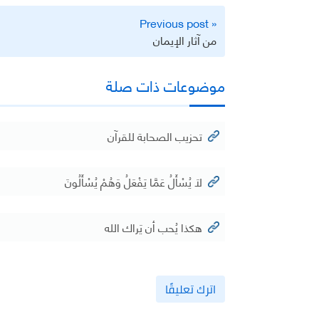
تصفّح
« Previous post
المقالات
من آثار الإيمان
موضوعات ذات صلة
تحزيب الصحابة للقرآن
لَا يُسْأَلُ عَمَّا يَفْعَلُ وَهُمْ يُسْأَلُونَ
هكذا يُحب أن يَراك الله
اترك تعليقًا