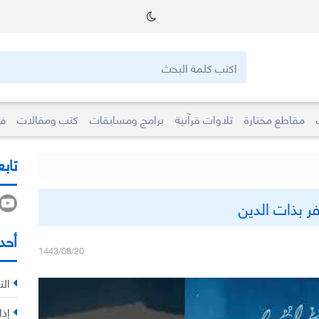
مقاطع مختارة
تلاوات قرآنية
برامج ومسابقات
كتب ومقالات
فو
تابع
ر بذات الدين
أحد
1443/08/20
الت
إذا