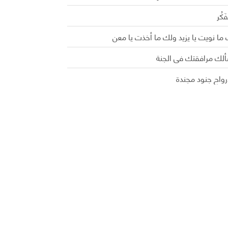
َفَكُر
ما نويت يا يزيد ولك ما أخذت يا معن
ألك مرافقتك في الجنة
رواح جنود مجندة