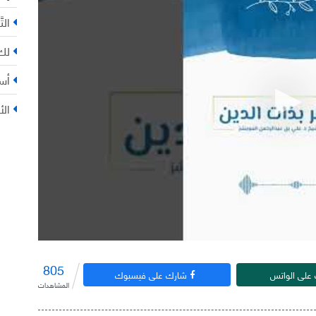
التّ
لك 
أس
الأ
805
على الواتس
شارك على فيسبوك
المشاهدات