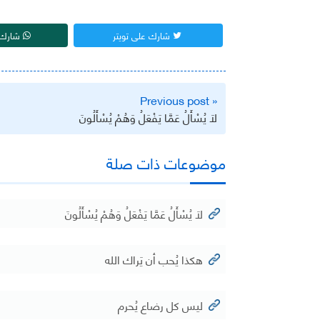
شارك على تويتر
شارك 
تصفّح
« Previous post
المقالات
لَا يُسْأَلُ عَمَّا يَفْعَلُ وَهُمْ يُسْأَلُونَ
موضوعات ذات صلة
لَا يُسْأَلُ عَمَّا يَفْعَلُ وَهُمْ يُسْأَلُونَ
هكذا يُحب أن يَراك الله
ليس كل رضاع يُحرم