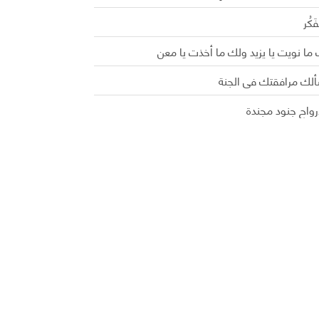
َفَكُر
ما نويت يا يزيد ولك ما أخذت يا معن
ألك مرافقتك في الجنة
رواح جنود مجندة