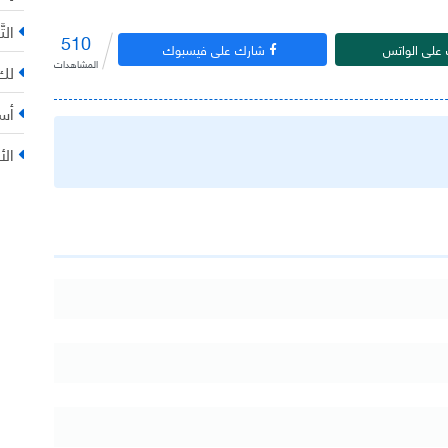
التّ
510
على الواتس
شارك على فيسبوك
المشاهدات
لك 
أس
الأ