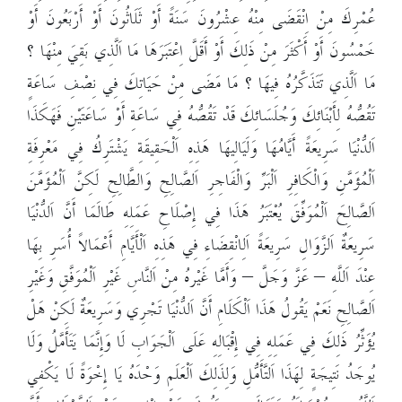
عُمْرِكَ مِنْ اِنْقَضَى مِنْهُ عِشْرُونَ سَنَةً أَوْ ثَلَاثُونَ أَوْ أَرْبَعُونَ أَوْ
خَمْسُونَ أَوْ أَكْثَرَ مِنْ ذَلِكَ أَوْ أَقَلَّ اِعْتَبَرَهَا مَا اَلَّذِي بَقِيَ مِنْهَا ؟
مَا اَلَّذِي تَتَذَكَّرُهُ فِيهَا ؟ مَا مَضَى مِنْ حَيَاتِكَ فِي نِصْفِ سَاعَةٍ
تَقُصُّهُ لِأَبْنَائِكَ وَجُلَسَائِكَ قَدْ تَقُصُّهُ فِي سَاعَةِ أَوْ سَاعَتَيْنِ فَهَكَذَا
اَلدُّنْيَا سَرِيعَةً أَيَّامُهَا وَلَيَالِيهَا هَذِهِ اَلْحَقِيقَةِ يَشْتَرِكُ فِي مَعْرِفَةِ
اَلْمُؤَمَّنِ وَالْكَافِرِ اَلْبَرِّ وَالْفَاجِرِ اَلصَّالِحِ وَالطَّالِحِ لَكِنَّ اَلْمُؤَمَّنَ
اَلصَّالِحَ اَلْمُوَفِّقَ يُعْتَبَرُ هَذَا فِي إِصْلَاحِ عَمَلِهِ طَالَمَا أَنَّ اَلدُّنْيَا
سَرِيعَةٌ اَلزَّوَالِ سَرِيعَةً اَلِانْقِضَاءِ فِي هَذِهِ اَلْأَيَّامِ أَعْمَالاً أُسَرِ بِهَا
عِنْدَ اَللَّهِ – عَزَّ وَجَلَّ – وَأَمَّا غَيْرهُ مِنْ اَلنَّاسِ غَيْرِ اَلْمُوَفَّقِ وَغَيْرِ
اَلصَّالِحِ نَعَمْ يَقُولُ هَذَا اَلْكَلَامِ أَنَّ اَلدُّنْيَا تَجْرِي وَسَرِيعَةٌ لَكِنْ هَلْ
يُؤَثِّرُ ذَلِكَ فِي عَمَلِهِ فِي إِقْبَالِهِ عَلَى اَلْجَوَابِ لَا وَإِنَّمَا يَتَأَمَّلُ وَلَا
يُوجَدُ نَتِيجَةٍ لِهَذَا اَلتَّأَمُّلِ وَلِذَلِكَ اَلْعَلَمِ وَحْدَهُ يَا إِخْوَةً لَا يَكْفِي