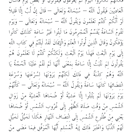
فَكَأَنَّهُمْ تَكَاثَرُوا اَلْيَوْمُ ثُمَّ يَعُودُونَ فَيَقُولُونَ أَوْ بَعْضِ يَوْمِ فَاسْأَلْ
اَلْعَادِيِّينَ فَيَقُولُ اَللَّهُ – سُبْحَانَهُ وَتَعَالَى – قَالَ إِنَّ لُبَّ إِلَّا قَلِيلاً
لَوْ أَنَّكُمْ كُنْتُمْ تَعْلَمُونَ وَيَقُولُ اَللَّهُ – سُبْحَانَهُ وَتَعَالَى – وَيَوْم
تَقُومُ اَلسَّاعَةُ يُقَسِّمُ اَلْمُجْرِمُونَ مَا لَبِثُوا غَيْرُ سَاعَةٍ كَذَلِكَ كَانُوا
يَؤْفَكُونْ وَقَالَ الَّذِينَ أُوتُوا الْعِلْمَ وَالْإِيمَانَ لَقَدْ لَبِثْتُمْ فِي كِتَابِ اللَّهِ
إِلَى يَوْمِ الْبَعْثِ فَهَذَا يَوْمُ اَلْبَعْثِ وَلَكِنَّكُمْ كُنْتُمْ لَا تَعْلَمُونَ هُمْ
يَقُولُونَ لِمَ نَلْبَثُ إِلَّا سَاعَةً بِمَعْنَى أَنَّهَا لَمْ تَقُمْ عَلَيْنَا اَلْحُجَّةُ يَا
اَللَّهُ وَهُمْ كِذْبَةٌ فِي ذَلِكَ لَكِنَّهُمْ يَرَوْنَهَا لِسُرْعَتِهَا وَسُرْعَةِ
اِنْقِضَائِهَا كَانَهَا سَاعَةً وَيَقُولُ اَللَّهُ – سُبْحَانَهُ وَتَعَالَى – كَأَنَّهُمْ
يَوْمَ يَرَوْنَهَا لَمْ يَلْبَثُوا إِلَّا عَشِيَّةً أَوْ ضُحَاهَا اَلْعَشِيَّةَ مِنْ زَوَالِ
اَلشَّمْسِ مِنْ وَقْتِ صَلَاةِ اَلظُّهْرِ إِلَى غُرُوبِ اَلشَّمْسِ أَوْ ضُحَاهَا
يَعْنِي مِنْ طُلُوعِ اَلشَّمْسِ إِلَى اِنْتِصَافِ اَلنَّهَارِ هَكَذَا تَخَيُّلُ تَخَيُّلِ
لَهُمْ اَلدُّنْيَا وَاعْتَبَرَ ذَلِكَ إِيهْ اَلْمُسْلِمِ أَيُّهَا اَلْمُوَفِّقِ فِيمَا مَضَى مِنْ