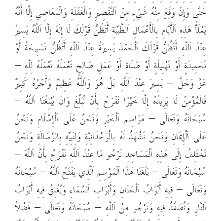
حَتَّى وَإِنْ وَقَعَ مِنْهُ شَيْءِ مِنْ اَلتَّقْصِيرِ وَالْغَفْلَةِ وَالْمَعَاصِي إِلَّا أَنَّهُ
يَمْلَأُ هَذِهِ اَلْأَيَّامِ بِالْأَعْمَالِ اَلطَّيِّبَةِ أَتَظُنُّ قَوْلَكَ لَا إِلَهَ إِلَّا اَللَّهُ يَسِيرُ
عِنْدَ اَللَّهِ أَتَظُنُّ قَوْلَكَ اَلْحَمْدَ يَسِيرَةً عِنْدَ اَللَّهِ أَتَظُنُّ تَسْبِيحَةً أَوْ
تَحْمِيدَةٍ أَوْ تَهْلِيلَةٍ أَوْ صَلَاةِ أَوْ عَمَلِ صَالِحٍ تَعْمَلُهُ تَعْمَلُهُ لِلَّهِ –
عَزَّ وَجَلَّ – يَسِيرَ عِنْدَ اَللَّهِ بَلْ هُوَ وَاَللَّهُ عَظِيمٌ وَأَجْرُهُ كَبِيرٌ
فَالْمُؤْمِنُ لَا يَزِيدُهُ إِلَّا خَيْرًا نَفْرَحُ بِأَنْ نُبَلِّغَ وَانْ يُبْلِغُنَا اَللَّهُ –
سُبْحَانَهُ وَتَعَالَى – مَوَاسِم اَلْخَيْرِ وَنَحْنُ عَلَى اَلْإِسْلَامِ وَنَحْنُ
عَلَى اَلْإِيمَانِ وَنَحْنُ نَشْهَدُ لَهُ بِالْوَحْدَانِيَّةِ وَلِنَبِيِّهِ بِالرِّسَالَةِ وَنَحْنُ
نَخْتَلِفُ إِلَى هَذِهِ اَلْمَسَاجِدِ نَرْجُو مَا عِنْدَ اَللَّهِ نَفْرَحُ بِأَنَّ اَللَّهَ –
سُبْحَانَهُ وَتَعَالَى – بَلَغَنَا هَذَا اَلْمَوْسِمِ اَلَّذِي يَفْتَحُ اَللَّهُ – سُبْحَانَهُ
وَتَعَالَى – فِيهِ أَبْوَابُ اَلْجَنَانِ وَأَبْوَابِ اَلسَّمَاءِ وَيُغْلِقُ فِيهِ أَبْوَابُ
اَلنَّارِ وَتُصَفَّدُ فِيهِ وَنَرْجُو مِنْ اَللَّهِ – سُبْحَانَهُ وَتَعَالَى – فَضْلاً