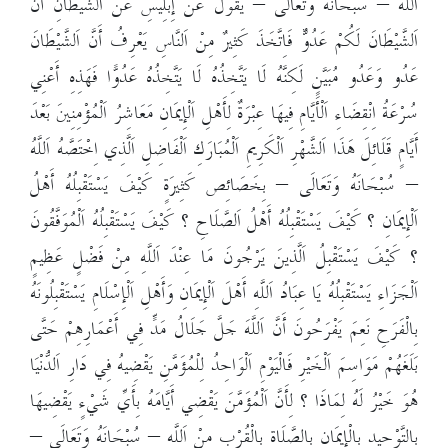
اَللَّهُ – سُبْحَانَهُ وَتَعَالَى – يَقُولَ عَنْ إِبْلِيسِ عَنْ اَلشَّيْطَانِ أَنَّ
اَلشَّيْطَانَ لَكُمْ عَدُوٌّ فَاِتَّخَذَ كَثِيرٌ مِنْ اَلنَّاسِ يَعْرِفُ أَنَّ اَلشَّيْطَانَ
عَدُو وَعَدُو مُبَيَّنٍ لَكِنَّهُ لَا يَتَّخِذُهُ لَا يَتَّخِذُهُ عَدُوًّا فَهَذِهِ أَعْنِي
سُرْعَةُ اِنْقِضَاءِ اَلْأَيَّامِ فِيهَا عِبْرَةٌ لِأَهْلِ اَلْإِيمَانِ مَعَاشِرُ اَلْمُؤْمِنِينَ بَعْدَ
أَيَّامٍ قَلَائِلَ هَذَا اَلشَّهْرِ اَلْكَرِيمِ اَلْمُبَارَكِ اَلْفَاضِلِ اَلَّذِي اِخْتَصَّهُ اَللَّهُ
– سُبْحَانَهُ وَتَعَالَى – بِخَصَائِص كَثِيرَةٍ كَيْفَ يَسْتَقْبِلُهُ أَهْلُ
اَلْإِيمَانِ ؟ كَيْفَ يَسْتَقْبِلُهُ أَهْلُ اَلصَّلَاحِ ؟ كَيْفَ يَسْتَقْبِلُهُ اَلْمُوَفَّقُونَ
؟ كَيْفَ يَسْتَقْبِلُ اَلَّذِينَ يَرْجُونَ مَا عِنْدَ اَللَّهِ مِنْ فَضْلٍ عَظِيمٍ
اَلْجَزَاءِ يَسْتَقْبِلُهُ يَا عِبَادُ اَللَّهِ أَهْلَ اَلْإِيمَانِ وَأَهْلِ اَلْإِسْلَامِ يَسْتَقْبِلُونَهُ
بِالْفَرَحِ نَعِمَ يَفْرَحُونَ أَنَّ اَللَّهَ جَلَّ جَلَالُ مَدٍّ فِي أَعْمَارِهِمْ حَتَّى
بَلَغَهُمْ مَوَاسِمَ اَلْخَيْرِ فَالْيَوْمِ اَلْوَاحِدُ لِلْمُؤَمَّنِ يَقْضِيهُ فِي دَارِ اَلدُّنْيَا
هُوَ خَيْرُ لَهُ لِمَاذَا ؟ لِأَنَّ اَلْمُؤَمَّنَ يَقْضِي أَيَّامَهُ بِأَيِّ شَيْءٍ يَقْضِيهَا
بِالتَّوْحِيدِ بِالْإِيمَانِ بِالصَّلَاةِ بِالْقُرْبِ مِنْ اَللَّهِ – سُبْحَانَهُ وَتَعَالَى –