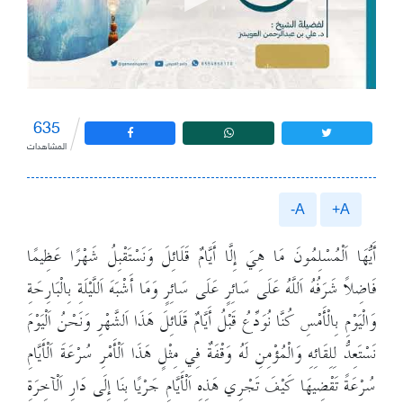
635
المشاهدات
A-
A+
أَيُّهَا اَلْمُسْلِمُونَ مَا هِيَ إِلَّا أَيَّامٌ قَلَائِلَ وَنَسْتَقْبِلُ شَهْرًا عَظِيمًا
فَاضِلاً شَرَفُهُ اَللَّهُ عَلَى سَائِرٍ عَلَى سَائِرٍ وَمَا أَشْبَهَ اَللَّيْلَةِ بِالْبَارِحَةِ
وَالْيَوْمِ بِالْأَمْسِ كُنَّا نُوَدِّعُ قَبْلُ أَيَّامٌ قَلَائِلَ هَذَا اَلشَّهْرِ وَنَحْنُ اَلْيَوْمَ
نَسْتَعِدُّ لِلِقَائِهِ وَالْمُؤْمِنِ لَهُ وَقْفَةٌ فِي مِثْلٍ هَذَا اَلْأَمْرِ سُرْعَةَ اَلْأَيَّامِ
سُرْعَةً تَقْضِيهَا كَيْفَ تَجْرِي هَذِهِ اَلْأَيَّامِ جَرْيًا بِنَا إِلَى دَارِ اَلْآخِرَةِ