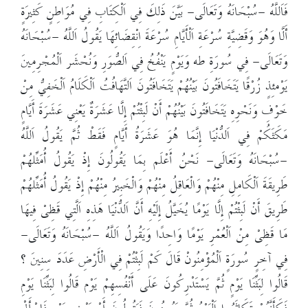
فَاَللَّهُ -سُبْحَانَهُ وَتَعَالَى- بَيَّنَ ذَلِكَ فِي اَلْكِتَابِ فِي مُوَاطِنٍ كَثِيرَةٍ
أَلَّا وَهُوَ وَقَضِيَّةِ سُرْعَةِ اَلْأَيَّامِ سُرْعَةَ اِنْقِضَائِهَا يَقُولُ اَللَّهُ -سُبْحَانَهُ
وَتَعَالَى- فِي سُورَةِ طه وَيَوْمٍ يَنْفُخُ فِي اَلصُّوَرِ وَنُحْشَر اَلْمُجْرِمِينَ
يَوْمئِذٍ زُرْقًا يَتَخَافَتُونَ بَيْنُهُمْ يَتَخَافَتُونَ اَلتَّهَافُتُ اَلْكَلَامُ اَلْخَفِيُّ مِنْ
خَوْفِ وَنَحْوِهِ يَتَخَافَتُونَ بَيْنُهُمْ أَنْ لَبِثْتُمْ إِلَّا عَشَرَةٌ يَعْنِي عَشَرَةَ أَيَّامٍ
مَكَثَكُمْ فِي اَلدُّنْيَا إِنَّمَا هُوَ عَشَرَةُ أَيَّامٍ فَقَطْ ثُمَّ يَقُولُ اَللَّهُ
-سُبْحَانَهُ وَتَعَالَى- نَحْنُ أَعْلَم بِمَا يَقُولُونَ إِذْ يَقُولُ أُمَثِّلهُمْ
طَرِيقَةَ اَلْكَامِلِ مِنْهُمْ وَالْعَاقِلُ مِنْهُمْ وَالْخَبِيرُ مِنْهُمْ إِذْ يَقُولُ أُمَثِّلهُمْ
طَرِيقَ أَنْ لَبِثْتُمْ إِلَّا يَوْمًا يُخَيَّلُ إِلَيْهِ أَنَّ اَلدُّنْيَا هَذِهِ اَلَّتِي قَظِىْ فِيهَا
مَا قَظِىْ مِنْ اَلْعُمْرِ يَوْمًا وَاحِدًا وَيَقُولُ اَللَّهُ -سُبْحَانَهُ وَتَعَالَى-
فِي آخِرٍ سُورَةٍ اَلْمُؤْمِنُونْ قَالَ كَمْ لَبِثْتُمْ فِي الْأَرْضِ عَدَدَ سِنِينَ ؟
قَالُوا لِبَثِّنَا يَوْمٍ ثُمَّ يَسْتَدْرِكُونَ عَلَى أَنْفُسِهِمْ يَوْم قَالُوا لِبَثِّنَا يَوْمِ