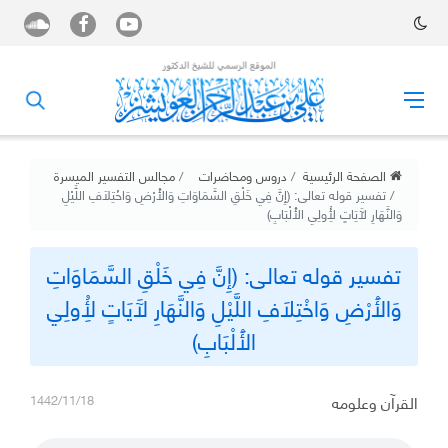
الصفحة الرئيسية
دروس ومحاضرات
مجالس التفسير الميسرة
تفسير قوله تعالى: (إِنَّ فِي خَلْقِ السَّمَاوَاتِ وَالْأَرْضِ وَاخْتِلَافِ اللَّيْلِ
وَالنَّهَارِ لَآيَاتٍ لِأُولِي الْأَلْبَابِ)
تفسير قوله تعالى: (إِنَّ فِي خَلْقِ السَّمَاوَاتِ
وَالْأَرْضِ وَاخْتِلَافِ اللَّيْلِ وَالنَّهَارِ لَآيَاتٍ لِأُولِي
الْأَلْبَابِ)
القرآن وعلومه
1442/11/18