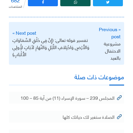
المشاهدات
تصفّح
« Previous
المقالات
Next post »
post
تفسير قوله تعالى: (إِنَّ فِي خَلْقِ السَّمَاوَاتِ
مشروعية
وَالْأَرْضِ وَاخْتِلَافِ اللَّيْلِ وَالنَّهَارِ لَآيَاتٍ لِأُولِي
الاحتفال
الْأَلْبَابِ)
بالعيد
موضوعات ذات صلة
المجلس 239 – سورة الإسراء (11) من آية 85 – 100
الصلاة ستغير لك حياتك كلها