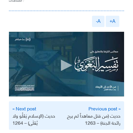
المشاهدات
A-
A+
تصفّح
Next post »
« Previous post
المقالات
حديث (من قتل معاهداً لم يرح
حديث (الإسلام يَعْلُو ولا
رائحة الجنة) – 1263
يُعْلَى) – 1264