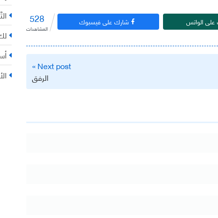
التّ
528
على الواتس
شارك على فيسبوك
المشاهدات
لك 
أس
Next post »
الأ
الرفق