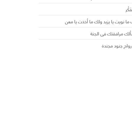
َفَكُر
ما نويت يا يزيد ولك ما أخذت يا معن
ألك مرافقتك في الجنة
رواح جنود مجندة