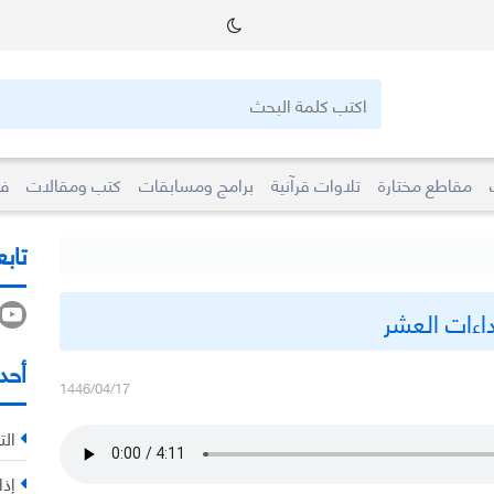
مقاطع مختارة
تلاوات قرآنية
برامج ومسابقات
كتب ومقالات
فو
تابع
داءات العشر
أحد
1446/04/17
الت
إذا