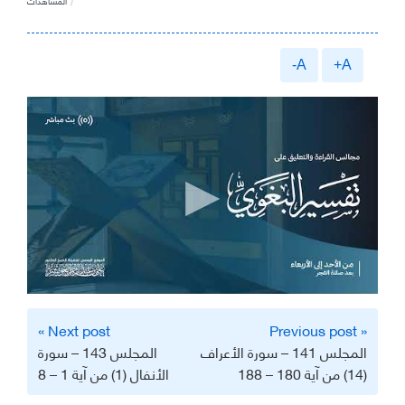
المشاهدات
A-
A+
تصفّح
Next post »
« Previous post
المقالات
المجلس 141 – سورة الأعراف
المجلس 143 – سورة
(14) من آية 180 – 188
الأنفال (1) من آية 1 – 8