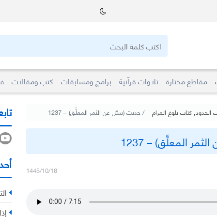
مقاطع مختارة
تلاوات قرآنية
برامج ومسابقات
كتب ومقالات
فو
تابع
ب الحدود
,
كتاب بلوغ المرام
حديث (سئل عن الثمر المعلَّق) – 1237
مر المعلَّق) – 1237
أحد
1445/10/18
الت
إذا