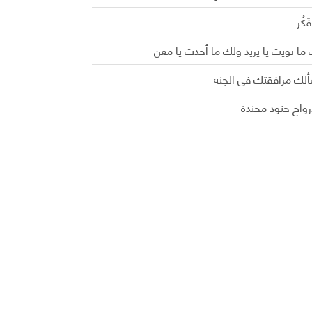
َفَكُر
ما نويت يا يزيد ولك ما أخذت يا معن
ألك مرافقتك في الجنة
رواح جنود مجندة