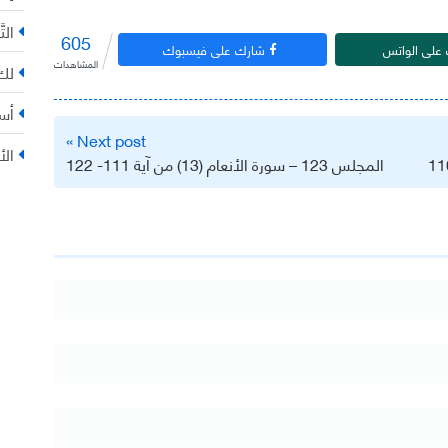
التّ
605
على الواتس
شارك على فيسبوك
المشاهدات
لك 
أس
Next post »
الأ
المجلس 123 – سورة الأنعام (13) من آية 111- 122