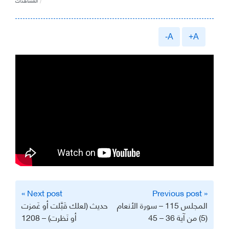
المشاهدات
A-
A+
تصفّح
Next post »
« Previous post
المقالات
المجلس 115 – سورة الأنعام
حديث (لعلك قَبَّلت أو غَمزت
(5) من آية 36 – 45
أو نَظرت) – 1208