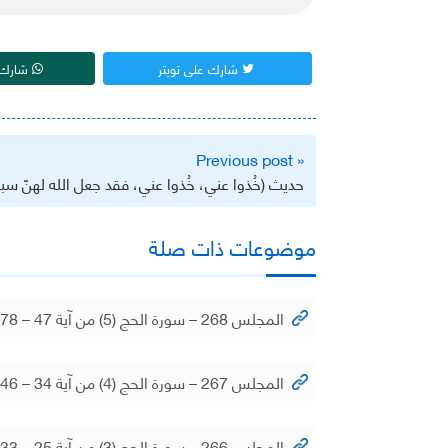
شارك على تويتر
شارك 
تصفّح
« Previous post
المقالات
حديث (خُذوا عني، خُذوا عني، فقد جعل الله لهنّ سبيلًا) 
موضوعات ذات صلة
المجلس 268 – سورة الحج (5) من آية 47 – 78
المجلس 267 – سورة الحج (4) من آية 34 – 46
المجلس 266 – سورة الحج (3) من آية 25 – 33