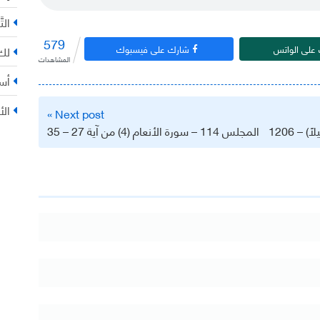
التّ
579
على الواتس
شارك على فيسبوك
لك 
المشاهدات
أس
الأ
Next post »
– 1206
المجلس 114 – سورة الأنعام (4) من آية 27 – 35