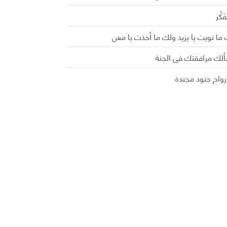
َفَكُر
ما نويت يا يزيد ولك ما أخذت يا معن
ألك مرافقتك في الجنة
رواح جنود مجندة