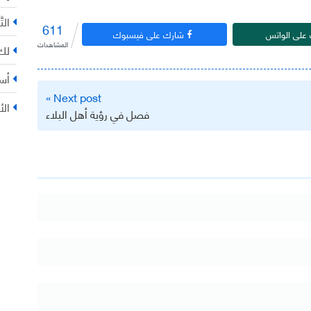
التّ
611
على الواتس
شارك على فيسبوك
المشاهدات
لك 
أس
Next post »
الأ
فصل في رؤية أهل البلاء