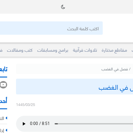
مقاطع مختارة
تلاوات قرآنية
برامج ومسابقات
كتب ومقالات
فو
تابع
فصل في الغضب
 في الغضب
أحد
1445/03/25
الت
إذا