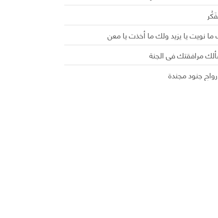
َفَكُر
ما نويت يا يزيد ولك ما أخذت يا معن
ألك مرافقتك في الجنة
رواح جنود مجندة