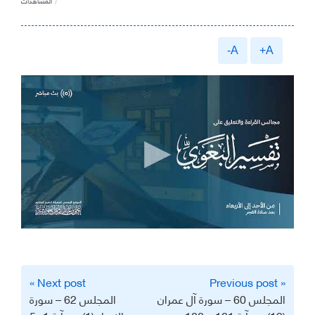
المشاهدات
A-
A+
تصفّح
Next post »
« Previous post
المقالات
المجلس 60 – سورة آل عمران
المجلس 62 – سورة