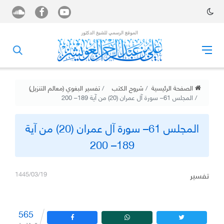
الصفحة الرئيسية
شروح الكتب
تفسير البغوي (معالم التنزيل)
المجلس 61– سورة آل عمران (20) من آية 189– 200
المجلس 61– سورة آل عمران (20) من آية
189– 200
تفسير
1445/03/19
565