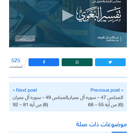
525
المشاهدات
تصفّح
Next post »
« Previous post
المقالات
المجلس 47 – سورة آل عمران
المجلس 49 – سورة آل عمران
(6) من آية 55 – 68
(8) من آية 81 – 92
موضوعات ذات صلة