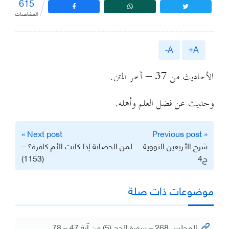
615
المشاهدات
A-
A+
الأحاديث من 37 – آخر المتن.
وحديث عن فضل العلم وأهله.
تصفّح
Next post »
« Previous post
المقالات
شرح الأربعين النووية
لمن الحضانة إذا كانت الأم كافرة؟ –
ج4
(1153)
موضوعات ذات صلة
المجلس 268 – سورة الحج (5) من آية 47 – 78