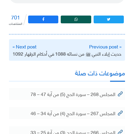
701
المشاهدات
تصفّح
Next post »
« Previous post
المقالات
حديث إيلاء النبي ﷺ من نسائه 1088
في أحكام الظِهار 1092
موضوعات ذات صلة
المجلس 268 – سورة الحج (5) من آية 47 – 78
المجلس 267 – سورة الحج (4) من آية 34 – 46
المجلس 266 – سورة الحج (3) من آية 25 – 33