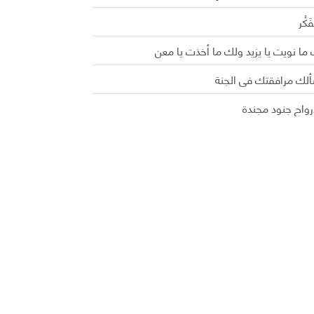
َفَكُر
ما نويت يا يزيد ولك ما أخذت يا معن
ألك مرافقتك في الجنة
رواح جنود مجندة