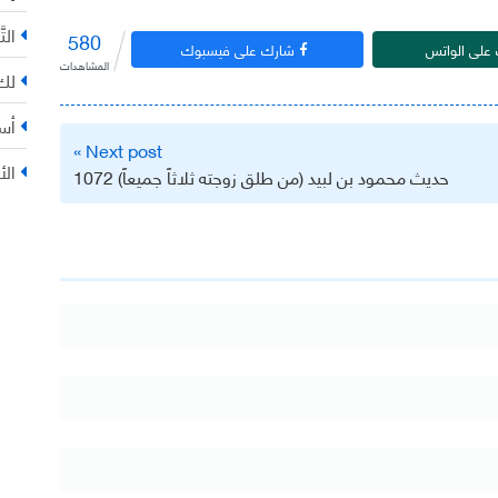
التّ
580
على الواتس
شارك على فيسبوك
المشاهدات
لك 
أس
Next post »
الأ
حديث محمود بن لبيد (من طلق زوجته ثلاثاً جميعاً) 1072