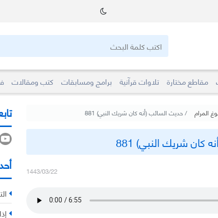
مقاطع مختارة
تلاوات قرآنية
برامج ومسابقات
كتب ومقالات
فو
تابع
وغ المرام
حديث السائب (أنه كان شريك النبي) 881
 كان شريك النبي) 881
أحد
1443/03/22
الت
إذا