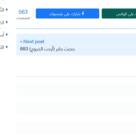
التّ
563
على الواتس
شارك على فيسبوك
المشاهدات
لك 
أس
Next post »
الأ
.حديث جابر (أردت الخروج) 883