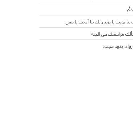
َفَكُر
ما نويت يا يزيد ولك ما أخذت يا معن
ألك مرافقتك في الجنة
رواح جنود مجندة