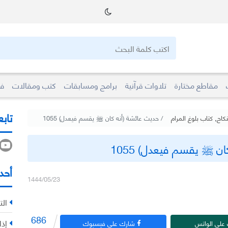
مقاطع مختارة
تلاوات قرآنية
برامج ومسابقات
كتب ومقالات
فو
تابع
نكاح
,
كتاب بلوغ المرام
حديث عائشة (أنه كان ﷺ يقسم فيعدل) 1055
ن ﷺ يقسم فيعدل) 1055
أحد
1444/05/23
الت
686
إذا
على الواتس
شارك على فيسبوك