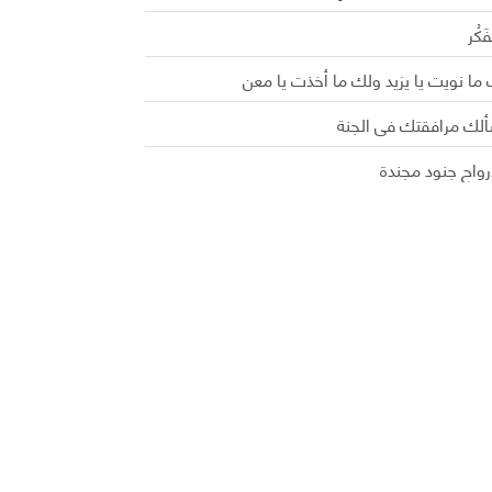
َفَكُر
ما نويت يا يزيد ولك ما أخذت يا معن
ألك مرافقتك في الجنة
رواح جنود مجندة