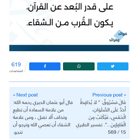
619
المشاهدات
تصفّح
Next post »
« Previous post
المقالات
‏قَالَ مَسْرُوقٌ: ‏” لَا يُحَافِظُ
‏قال أبو عثمان الحيري رحمه الله:
أَحَدٌ عَلَى الصَّلَوَاتِ
‏من علامة السعادة أن تطيع
الْخَمْسِ، فَيُكْتَبُ مِنَ
وتخاف ألا تقبل ، ومن علامة
الْغَافِلِينَ ..”. ‏تفسير الطبري
الشقاء أن تعصي الله وترجو أن
15 / 569
تنجو.