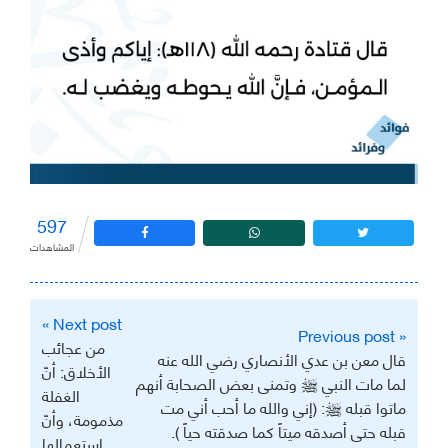
597
المشاهدات
تصفّح
Next post »
« Previous post
المقالات
‏من عجائب
‏قال معن بن عدي الأنصاري رضي الله عنه
الأخلاق:‏ أنّ
لما مات النبي ﷺ وتمنى بعض الصحابة أنهم
الغفلة
ماتوا قبله ﷺ: ‏(إني والله ما أحب أني مت
مذمومة، وأنّ
قبله حتى أصدقه ميتاً كما صدقته حياً ).
استعمالها