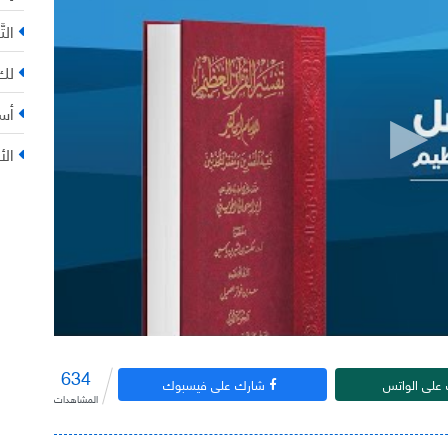
التّ
لك 
أس
الأ
634
على الواتس
شارك على فيسبوك
المشاهدات