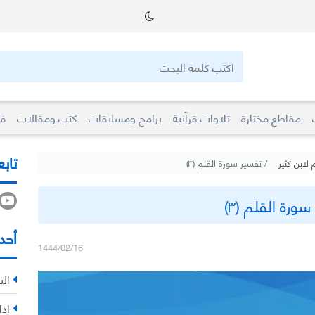
مقاطع مختارة
تلاوات قرآنية
برامج ومسابقات
كتب ومقالات
فو
تابع
 لابن كثير
تفسير سورة القلم (٣)
ورة القلم (٣)
أحد
1444/02/16
الت
إذا