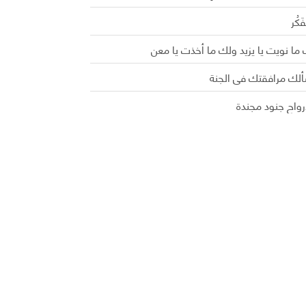
َفَكُر
ما نويت يا يزيد ولك ما أخذت يا معن
ألك مرافقتك في الجنة
رواح جنود مجندة