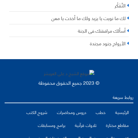
التَّفَكُر
لك ما نويت يا يزيد ولك ما أخذت يا معن
أسألك مرافقتك في الجنة
الأرواح جنود مجندة
© 2023 جميع الحقوق محفوظة
روابط سريعة
الرئيسية
خطب
دروس ومحاضرات
شروح الكتب
مقاطع مختارة
تلاوات قرآنية
برامج ومسابقات
كتب ومقالات
فوائد وفرائد
التصنيفات الموضوعية