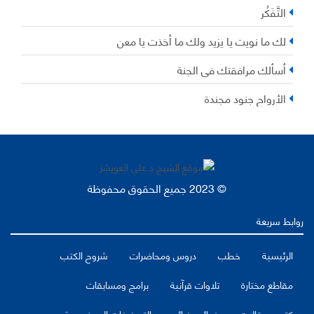
التَّفَكُر
لك ما نويت يا يزيد ولك ما أخذت يا معن
أسألك مرافقتك في الجنة
الأرواح جنود مجندة
© 2023 جميع الحقوق محفوظة
روابط سريعة
الرئيسية
خطب
دروس ومحاضرات
شروح الكتب
مقاطع مختارة
تلاوات قرآنية
برامج ومسابقات
كتب ومقالات
فوائد وفرائد
التصنيفات الموضوعية