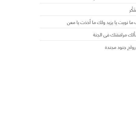
َفَكُر
ما نويت يا يزيد ولك ما أخذت يا معن
ألك مرافقتك في الجنة
رواح جنود مجندة