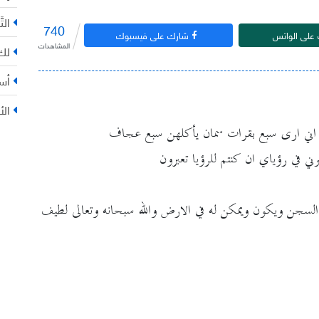
التّ
740
على الواتس
شارك على فيسبوك
المشاهدات
لك 
أس
الأ
ملك اني ارى سبع بقرات سمان يأكلهن سبع عجاف
ي في رؤياي ان كنتم للرؤيا تعبرون
 السجن ويكون ويمكن له في الارض والله سبحانه وتعالى لطيف