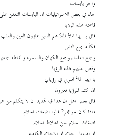
واخر يابسات
جاء في بعض الاسرائيليات ان اليابسات التففن على
فاهمته هذه الرؤيا
قال يا ايها الملأ الملأ هم الذين يملؤون العين والقلب 
فكأنه جمع الناس
وجمع العلماء وجمع الكهان والسحرة والقاطة جمعهم
وقص عليهم هذه الرؤيا
يا ايها الملأ افتوني في رؤياي
ان كنتم للرؤيا تعبرون
قال بعض اهل ان هذا فيه تهديد ان لا يتكلم من هو ج
ماذا كان جوابهم? قالوا اضغاث احلام
اضغاث احلام يعني اخلاط احلام
او اهاويل احلام او الاحلام الكاذبة