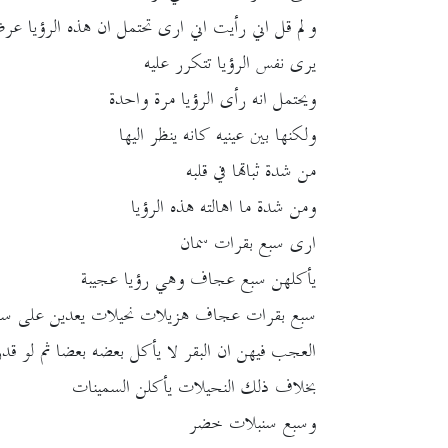
ولم قل اني رأيت اني ارى تحتمل ان هذه الرؤيا عرظ
يرى نفس الرؤيا تتكرر عليه
ويحتمل انه رأى الرؤيا مرة واحدة
ولكنها بين عينيه كانه ينظر اليها
من شدة ثباتها في قلبه
ومن شدة ما اهالته هذه الرؤيا
ارى سبع بقرات سمان
يأكلهن سبع عجاف وهي رؤيا عجيبة
سبع بقرات عجاف هزيلات نحيلات يعدين على سبع
العجب فيهن ان البقر لا يأكل بعضه بعضا ثم لو ق
بخلاف ذلك النحيلات يأكلن السمينات
وسبع سنبلات خضر