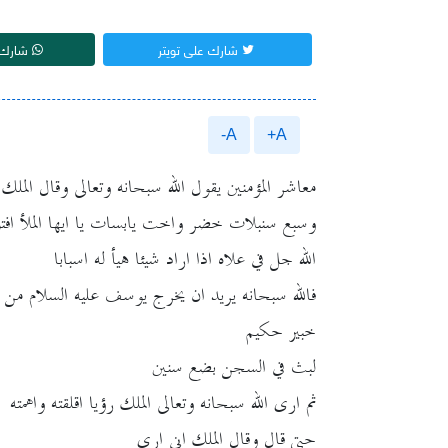
شارك على تويتر
شارك 
A-
A+
معاشر المؤمنين يقول الله سبحانه وتعالى وقال ال
وسبع سنبلات خضر واخت يابسات يا ايها الملأ افتون
الله جل في علاه اذا اراد شيئا هيأ له اسبابا
فالله سبحانه يريد ان يخرج يوسف عليه السلام من
خبير حكيم
لبث في السجن بضع سنين
ثم ارى الله سبحانه وتعالى الملك رؤيا اقلقته واهمته
حتى قال وقال الملك اني ارى