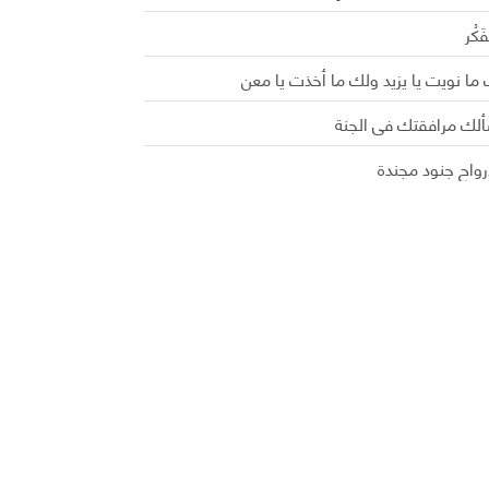
َفَكُر
ما نويت يا يزيد ولك ما أخذت يا معن
ألك مرافقتك في الجنة
رواح جنود مجندة