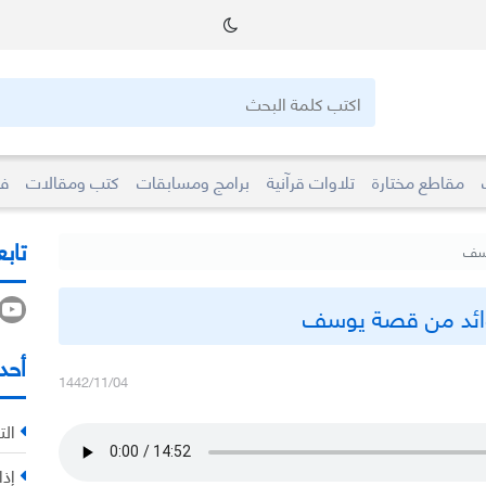
مقاطع مختارة
تلاوات قرآنية
برامج ومسابقات
كتب ومقالات
فو
تابع
وسف
ئد من قصة يوسف
أحد
1442/11/04
الت
إذا