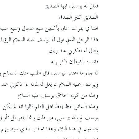
فقال له يوسف ايها الصديق
الصديق كثير الصدق
افتنا في بقرات سمان يأكلهن سبع عجال وسبع سنب
هذا الرجل الذي اول له يوسف عليه السلام الرؤيا
وقال له اذكرني عند ربك
فانساه الشيطان ذكر ربه
لما جاء ما اعتذر ليوسف قال اطلب منك السماح وال
ويوسف عليه السلام لم يقل له لماذا لم اذكرني عند
وهذا من كريم اخلاق يوسف عليه السلام
وهذا السائل بعظ بعظ اهل العلم قالوا انه لم يكن 
يوسف لم يلتفت شيء من ذلك وانما بادر الى تأويل ال
يصنعون في هذا البلاء وهذا الجذب الذي سيصيبهم 