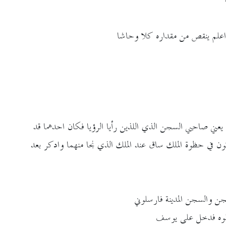
ه اعلم ينقص من مقداره كلا وحاشا
ني صاحبي السجن الذي اللذين رأيا الرؤيا فكان احدهما قد
ون في حظوة الملك ساق عند الملك الذي نجا منهما وادكر بعد
ن والسجن المدينة فارسلوني
سلوه فدخل على يوسف