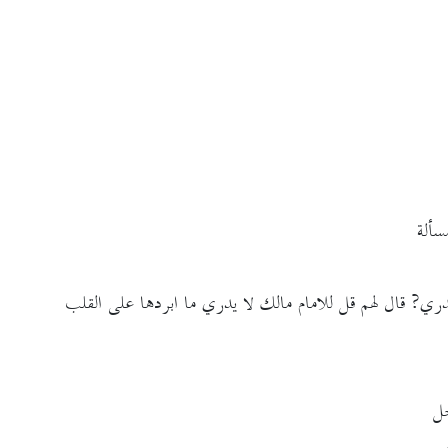
سألة
يدري? قال لهم قل للامام مالك لا يدري ما ابردها على القلب
جل