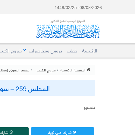
08/08/2026- 1448/02/25
الرئيسية
خطب
دروس ومحاضرات
شروح الكتب
الصفحة الرئيسية
شروح الكتب
تفسير البغوي (معالم 
المجلس 259 – سورة الأنبياء (3) من آية 48 – 70
تفسير
شارك على تويتر
شارك 