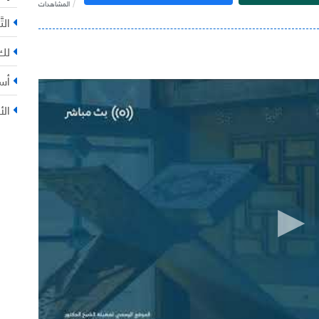
المشاهدات
التّ
لك 
أس
الأ