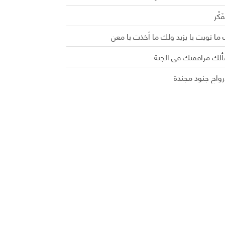
َفَكُر
ما نويت يا يزيد ولك ما أخذت يا معن
ألك مرافقتك في الجنة
رواح جنود مجندة