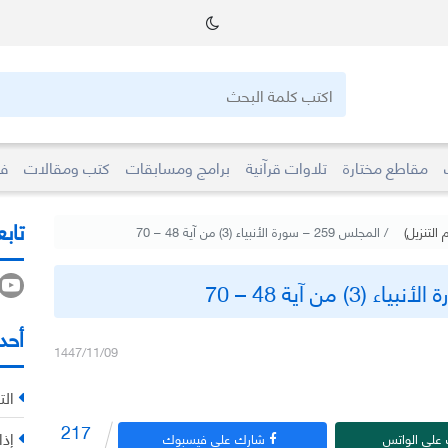
مقاطع مختارة
تلاوات قرآنية
برامج ومسابقات
كتب ومقالات
فو
تابع
التنزيل)
المجلس 259 – سورة الأنبياء (3) من آية 48 – 70
أحد
1447/11/09
الت
217
إذا
على الواتس
شارك على فيسبوك