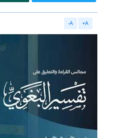
A-
A+