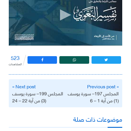
523
المشاهدات
تصفّح
Next post »
« Previous post
المقالات
المجلس 197– سورة يوسف
المجلس 199– سورة يوسف
(1) من آية 1 – 6
(3) من آية 22 – 24
موضوعات ذات صلة