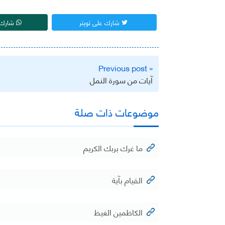
شارك على تويتر
شارك 
تصفّح
« Previous post
المقالات
آيات من سورة النمل
موضوعات ذات صلة
ما غرك بربك الكريم
القيام بآية
الكاظمين الغيظ