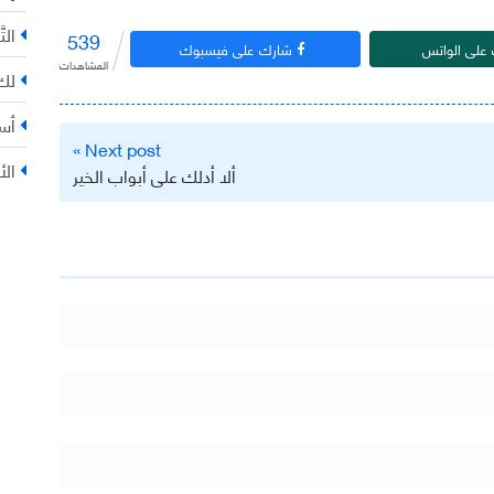
التّ
539
على الواتس
شارك على فيسبوك
المشاهدات
لك 
أس
Next post »
الأ
ألا أدلك على أبواب الخير