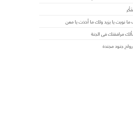
َفَكُر
ما نويت يا يزيد ولك ما أخذت يا معن
ألك مرافقتك في الجنة
رواح جنود مجندة