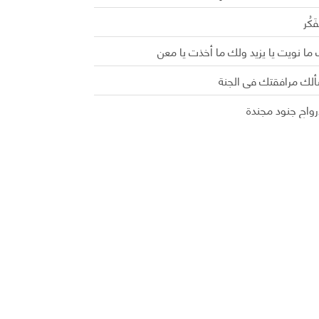
َفَكُر
ما نويت يا يزيد ولك ما أخذت يا معن
ألك مرافقتك في الجنة
رواح جنود مجندة