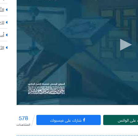
التّ
لك 
أس
الأ
578
على الواتس
شارك على فيسبوك
المشاهدات