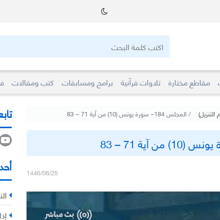
مقاطع مختارة
تلاوات قرآنية
برامج ومسابقات
كتب ومقالات
فو
تابع
التنزيل)
المجلس 184– سورة يونس (10) من آية 71 – 83
أحد
1446/06/25
الت
إذا