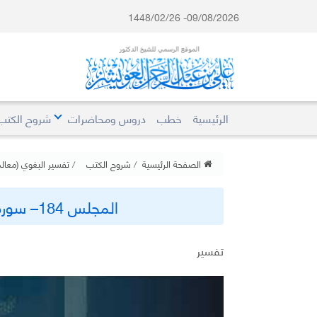
09/08/2026- 1448/02/26
الرئيسية
خطب
دروس ومحاضرات
شروح الكتب
الصفحة الرئيسية
شروح الكتب
تفسير البغوي (معالم 
المجلس 184– سورة يونس (10) من آية 71 – 83
تفسير