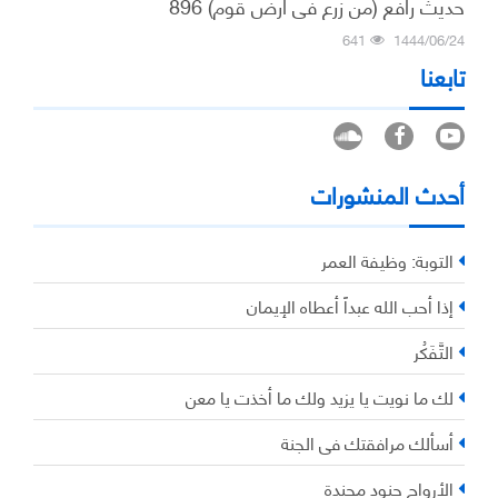
حديث رافع (من زرع في أرض قوم) 896
641
1444/06/24
تابعنا
أحدث المنشورات
التوبة: وظيفة العمر
إذا أحب الله عبداً أعطاه الإيمان
التَّفَكُر
لك ما نويت يا يزيد ولك ما أخذت يا معن
أسألك مرافقتك في الجنة
الأرواح جنود مجندة